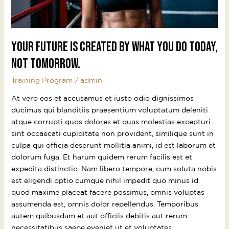
today,
not
tomorrow.
Your future is created by what you do today,
not tomorrow.
Training Program
/
admin
At vero eos et accusamus et iusto odio dignissimos
ducimus qui blanditiis praesentium voluptatum deleniti
atque corrupti quos dolores et quas molestias excepturi
sint occaecati cupiditate non provident, similique sunt in
culpa qui officia deserunt mollitia animi, id est laborum et
dolorum fuga. Et harum quidem rerum facilis est et
expedita distinctio. Nam libero tempore, cum soluta nobis
est eligendi optio cumque nihil impedit quo minus id
quod maxime placeat facere possimus, omnis voluptas
assumenda est, omnis dolor repellendus. Temporibus
autem quibusdam et aut officiis debitis aut rerum
necessitatibus saepe eveniet ut et voluptates