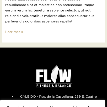
repudiandae sint et molestiae non recusandae. Itaque
earum rerum hic tenetur a sapiente delectus, ut aut
reiciendis voluptatibus maiores alias consequatur aut
perferendis doloribus asperiores repellat.
Leer más »
CALEIDO - Pso. de la Castellana, 259 E. Cuatro
Torres - 28046 Madrid